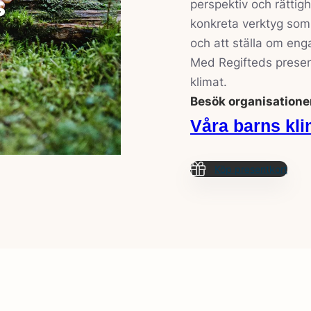
perspektiv och rättig
konkreta verktyg som 
och att ställa om eng
Med Regifteds present
klimat.
Besök organisatione
Våra barns kli
Köp presentkort