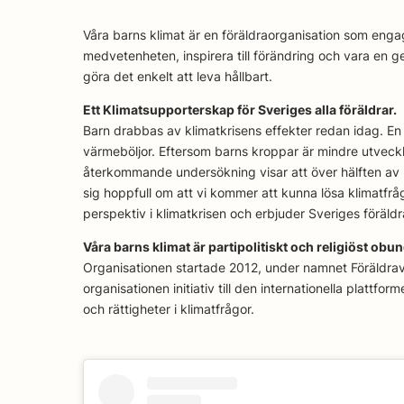
Våra barns klimat är en föräldraorganisation som enga
medvetenheten, inspirera till förändring och vara en ge
göra det enkelt att leva hållbart.
Ett Klimatsupporterskap för Sveriges alla föräldrar.
Barn drabbas av klimatkrisens effekter redan idag. En
värmeböljor. Eftersom barns kroppar är mindre utveckl
återkommande undersökning visar att över hälften av b
sig hoppfull om att vi kommer att kunna lösa klimatfråg
perspektiv i klimatkrisen och erbjuder Sveriges föräld
Våra barns klimat är partipolitiskt och religiöst obu
Organisationen startade 2012, under namnet Föräldravrål
organisationen initiativ till den internationella plattf
och rättigheter i klimatfrågor.