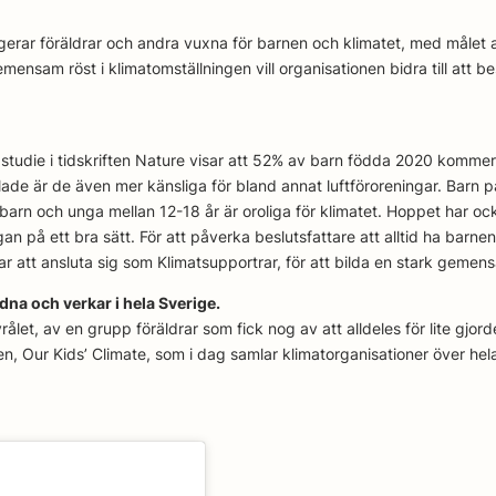
gerar föräldrar och andra vuxna för barnen och klimatet, med målet 
mensam röst i klimatomställningen vill organisationen bidra till att b
 studie i tidskriften Nature visar att 52% av barn födda 2020 kommer
ade är de även mer känsliga för bland annat luftföroreningar. Barn 
arn och unga mellan 12-18 år är oroliga för klimatet. Hoppet har oc
an på ett bra sätt. För att påverka beslutsfattare att alltid ha barnen
rar att ansluta sig som Klimatsupportrar, för att bilda en stark geme
ndna och verkar i hela Sverige.
et, av en grupp föräldrar som fick nog av att alldeles för lite gjorde
ormen, Our Kids’ Climate, som i dag samlar klimatorganisationer över hel