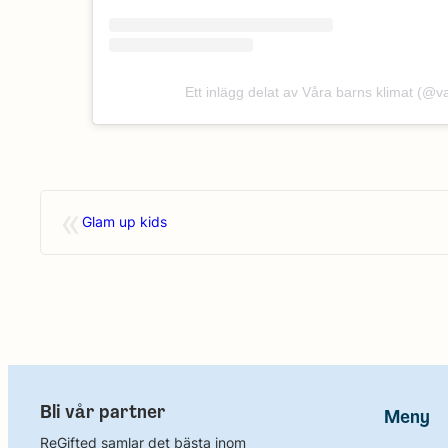
Ett inlägg delat av Våra barns klimat (@v
«
Glam up kids
Bli vår partner
Meny
ReGifted samlar det bästa inom